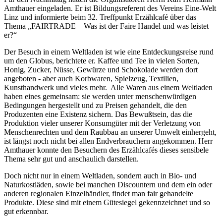
Amthauer eingeladen. Er ist Bildungsreferent des Vereins Eine-Welt
Linz und informierte beim 32. Treffpunkt Erzählcafé über das
Thema „FAIRTRADE – Was ist der Faire Handel und was leistet
er?“
Der Besuch in einem Weltladen ist wie eine Entdeckungsreise rund
um den Globus, berichtete er. Kaffee und Tee in vielen Sorten,
Honig, Zucker, Nüsse, Gewürze und Schokolade werden dort
angeboten - aber auch Korbwaren, Spielzeug, Textilien,
Kunsthandwerk und vieles mehr. Alle Waren aus einem Weltladen
haben eines gemeinsam: sie werden unter menschenwürdigen
Bedingungen hergestellt und zu Preisen gehandelt, die den
Produzenten eine Existenz sichern. Das Bewußtsein, das die
Produktion vieler unserer Konsumgüter mit der Verletzung von
Menschenrechten und dem Raubbau an unserer Umwelt einhergeht,
ist längst noch nicht bei allen Endverbrauchern angekommen. Herr
Amthauer konnte den Besuchern des Erzählcafés dieses sensibele
Thema sehr gut und anschaulich darstellen.
Doch nicht nur in einem Weltladen, sondern auch in Bio- und
Naturkostläden, sowie bei manchen Discountern und dem ein oder
anderen regionalen Einzelhändler, findet man fair gehandelte
Produkte. Diese sind mit einem Gütesiegel gekennzeichnet und so
gut erkennbar.