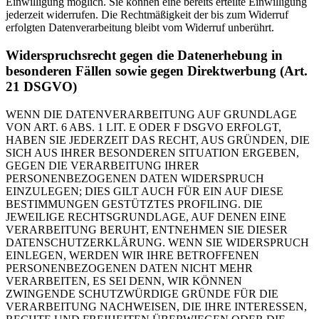
Einwilligung möglich. Sie können eine bereits erteilte Einwilligung
jederzeit widerrufen. Die Rechtmäßigkeit der bis zum Widerruf
erfolgten Datenverarbeitung bleibt vom Widerruf unberührt.
Widerspruchsrecht gegen die Datenerhebung in
besonderen Fällen sowie gegen Direktwerbung (Art.
21 DSGVO)
WENN DIE DATENVERARBEITUNG AUF GRUNDLAGE
VON ART. 6 ABS. 1 LIT. E ODER F DSGVO ERFOLGT,
HABEN SIE JEDERZEIT DAS RECHT, AUS GRÜNDEN, DIE
SICH AUS IHRER BESONDEREN SITUATION ERGEBEN,
GEGEN DIE VERARBEITUNG IHRER
PERSONENBEZOGENEN DATEN WIDERSPRUCH
EINZULEGEN; DIES GILT AUCH FÜR EIN AUF DIESE
BESTIMMUNGEN GESTÜTZTES PROFILING. DIE
JEWEILIGE RECHTSGRUNDLAGE, AUF DENEN EINE
VERARBEITUNG BERUHT, ENTNEHMEN SIE DIESER
DATENSCHUTZERKLÄRUNG. WENN SIE WIDERSPRUCH
EINLEGEN, WERDEN WIR IHRE BETROFFENEN
PERSONENBEZOGENEN DATEN NICHT MEHR
VERARBEITEN, ES SEI DENN, WIR KÖNNEN
ZWINGENDE SCHUTZWÜRDIGE GRÜNDE FÜR DIE
VERARBEITUNG NACHWEISEN, DIE IHRE INTERESSEN,