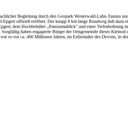
 fachlicher Begleitung durch den Geopark Westerwald-Lahn-Taunus un
ert offiziell eröffnet. Der knapp 8 km lange Rundweg lädt dazu ein, 
Epgert, dem Hochbehälter „Panoramablick“ und einer Tiefenbohrung 
orgfältig haben engagierte Bürger der Ortsgemeinde dieses Kleinod der
wie es vor ca. 400 Millionen Jahren, im Erdzeitalter des Devons, in d